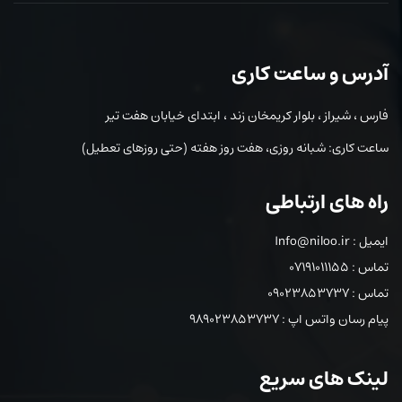
آدرس و ساعت کاری
فارس ، شیراز ، بلوار کریمخان زند ، ابتدای خیابان هفت تیر
ساعت کاری: شبانه روزی، هفت روز هفته (حتی روزهای تعطیل)
راه های ارتباطی
ایمیل : Info@niloo.ir
تماس : 07191011155
تماس : 09023853737
پیام رسان واتس اپ : 989023853737
لینک های سریع