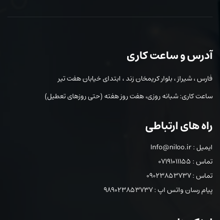
آدرس و ساعت کاری
فارس ، شیراز ، بلوار کریمخان زند ، ابتدای خیابان هفت تیر
ساعت کاری: شبانه روزی، هفت روز هفته (حتی روزهای تعطیل)
راه های ارتباطی
ایمیل : Info@niloo.ir
تماس : 07191011155
تماس : 09023853737
پیام رسان واتس اپ : 989023853737