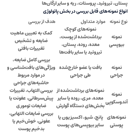
پستان، تیروئید، پروستات، ریه و سایر ارگان‌ها
انواع نمونه‌های قابل بررسی در بخش پاتولوژی
نوع نمونه
موارد متداول
هدف از بررسی
نمونه‌های کوچک
کمک به تعیین ماهیت
نمونه
برداشت‌شده از پوست،
ضایعه و تشخیص
بیوپسی
معده، روده، پستان،
تغییرات بافتی
تیروئید یا سایر بافت‌ها
بررسی کامل ضایعه،
نمونه
بافت یا عضو خارج‌شده
ویژگی‌های بافت‌شناسی و
جراحی
طی جراحی
در موارد مربوط
حاشیه‌های جراحی
نمونه‌های برداشت‌شده از
بررسی التهاب، تغییرات
نمونه
معده، مری، روده یا سایر
پیش‌سرطانی، عفونت یا
آندوسکوپی
بخش‌های دستگاه گوارش
ضایعات توموری
بررسی ضایعات التهابی،
نمونه‌های
پانچ، شیو، اکسیزیون یا
عفونی، خوش‌خیم یا
پوستی
سایر بیوپسی‌های پوست
بدخیم پوست