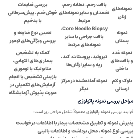
بافت رحم، دهانه رحم،
بررسی ضایعات
نمونه‌های
تخمدان و سایر نمونه‌های
خوش‌خیم، پیش‌سرطانی
زنان
مرتبط
یا بدخیم
Core Needle Biopsy،
نمونه
تعیین نوع ضایعه و
بافت جراحی یا سایر
پستان
بررسی ویژگی‌های تومور
نمونه‌های مرتبط
نمونه غدد
کمک به تشخیص
تیروئید، پروستات، کبد،
و بافت‌های
بیماری‌های التهابی،
ریه و سایر ارگان‌ها
داخلی
متابولیک یا توموری
بازبینی تشخیص یا انجام
بلوک و لام
نمونه آماده‌شده در مرکز
آزمایش‌های تکمیلی در
ارسالی
دیگر
صورت پذیرش آزمایشگاه
مراحل بررسی نمونه پاتولوژی
فرایند بررسی نمونه پاتولوژی معمولاً شامل مراحل زیر است:
پذیرش نمونه و تطبیق مشخصات بیمار با اطلاعات درخواست
بررسی نوع نمونه، محل برداشت و اطلاعات بالینی