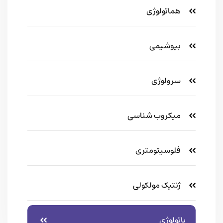
هماتولوژی
بیوشیمی
سرولوژی
میکروب شناسی
فلوسیتومتری
ژنتیک مولکولی
پاتولوژی