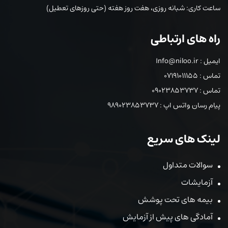
ساعت کاری: شبانه روزی، هفت روز هفته (حتی روزهای تعطیل)
راه های ارتباطی
ایمیل : Info@niloo.ir
تماس : 07191011155
تماس : 09023853737
پیام رسان واتس اپ : 989023853737
لینک های سریع
سوالات متداول
آزمایشات
بیمه های تحت پوشش
آمادگی های پیش از آزمایش