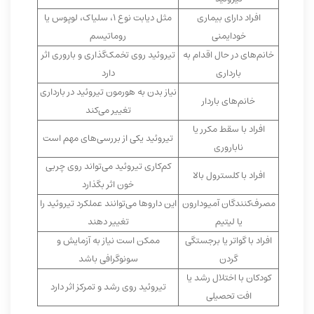
افراد دارای بیماری
مثل دیابت نوع ۱، سلیاک، لوپوس یا
خودایمنی
روماتیسم
خانم‌های در حال اقدام به
تیروئید روی تخمک‌گذاری و باروری اثر
بارداری
دارد
نیاز بدن به هورمون تیروئید در بارداری
خانم‌های باردار
تغییر می‌کند
افراد با سقط مکرر یا
تیروئید یکی از بررسی‌های مهم است
ناباروری
کم‌کاری تیروئید می‌تواند روی چربی
افراد با کلسترول بالا
خون اثر بگذارد
مصرف‌کنندگان آمیودارون
این داروها می‌توانند عملکرد تیروئید را
یا لیتیم
تغییر دهند
افراد با گواتر یا برجستگی
ممکن است نیاز به آزمایش و
گردن
سونوگرافی باشد
کودکان با اختلال رشد یا
تیروئید روی رشد و تمرکز اثر دارد
افت تحصیلی