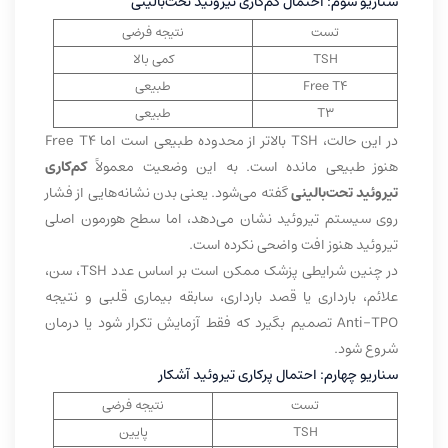
سناریو سوم: احتمال کم‌کاری تیروئید تحت‌بالینی
تست
نتیجه فرضی
TSH
کمی بالا
Free T4
طبیعی
T3
طبیعی
در این حالت، TSH بالاتر از محدوده طبیعی است اما Free T4
هنوز طبیعی مانده است. به این وضعیت معمولاً
کم‌کاری
تیروئید تحت‌بالینی
گفته می‌شود. یعنی بدن نشانه‌هایی از فشار
روی سیستم تیروئید نشان می‌دهد، اما سطح هورمون اصلی
تیروئید هنوز افت واضحی نکرده است.
در چنین شرایطی پزشک ممکن است بر اساس عدد TSH، سن،
علائم، بارداری یا قصد بارداری، سابقه بیماری قلبی و نتیجه
Anti-TPO تصمیم بگیرد که فقط آزمایش تکرار شود یا درمان
شروع شود.
سناریو چهارم: احتمال پرکاری تیروئید آشکار
تست
نتیجه فرضی
TSH
پایین