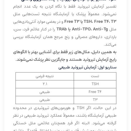
تفسیر آزمایش تیروئید فقط با نگاه کردن به یک عدد انجام
نمی‌شود. معمولاً پزشک یا آزمایشگاه نتیجه تست‌هایی مثل
TSH، Free T4، T3 یا Free T3
و در بعضی موارد آنتی‌بادی‌هایی
مثل
Anti-TPO، Anti-Tg یا TRAb
را در کنار علائم فرد، سن،
بارداری، داروهای مصرفی و رنج مرجع همان آزمایشگاه بررسی
می‌کند.
به همین دلیل، مثال‌های زیر فقط برای آشنایی بهتر با الگوهای
رایج آزمایش تیروئید هستند و جایگزین نظر پزشک نمی‌شوند.
سناریو اول: آزمایش تیروئید طبیعی
تست
نتیجه فرضی
2.1
TSH
Free T4
طبیعی
T3
طبیعی
در این حالت، اگر TSH و هورمون‌های تیروئیدی در محدوده
طبیعی آزمایشگاه باشند، معمولاً عملکرد تیروئید طبیعی در نظر
گرفته می‌شود. البته اگر فرد همچنان علائمی مثل خستگی
شدید، ریزش مو، تپش قلب، تغییر وزن یا اختلال قاعدگی داشته