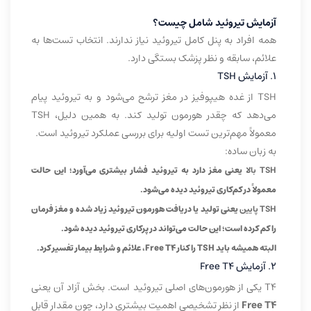
آزمایش تیروئید شامل چیست؟
همه افراد به پنل کامل تیروئید نیاز ندارند. انتخاب تست‌ها به
علائم، سابقه و نظر پزشک بستگی دارد.
۱. آزمایش TSH
TSH از غده هیپوفیز در مغز ترشح می‌شود و به تیروئید پیام
می‌دهد که چقدر هورمون تولید کند. به همین دلیل، TSH
معمولاً مهم‌ترین تست اولیه برای بررسی عملکرد تیروئید است.
به زبان ساده:
TSH بالا
یعنی مغز دارد به تیروئید فشار بیشتری می‌آورد؛ این حالت
معمولاً در کم‌کاری تیروئید دیده می‌شود.
TSH پایین
یعنی تولید یا دریافت هورمون تیروئید زیاد شده و مغز فرمان
را کم کرده است؛ این حالت می‌تواند در پرکاری تیروئید دیده شود.
البته همیشه باید TSH را کنار Free T4، علائم و شرایط بیمار تفسیر کرد.
۲. آزمایش Free T4
T4 یکی از هورمون‌های اصلی تیروئید است. بخش آزاد آن یعنی
Free T4
از نظر تشخیصی اهمیت بیشتری دارد، چون مقدار قابل