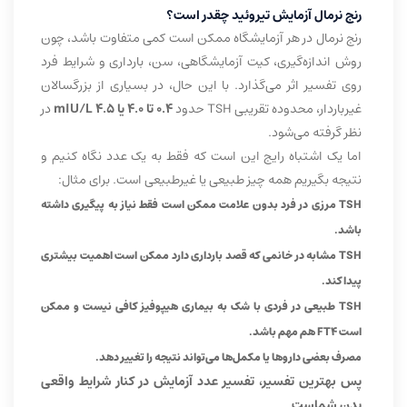
رنج نرمال آزمایش تیروئید چقدر است؟
رنج نرمال در هر آزمایشگاه ممکن است کمی متفاوت باشد، چون
روش اندازه‌گیری، کیت آزمایشگاهی، سن، بارداری و شرایط فرد
روی تفسیر اثر می‌گذارد. با این حال، در بسیاری از بزرگسالان
غیرباردار، محدوده تقریبی TSH حدود
۰.۴ تا ۴.۰ یا ۴.۵ mIU/L
در
نظر گرفته می‌شود.
اما یک اشتباه رایج این است که فقط به یک عدد نگاه کنیم و
نتیجه بگیریم همه چیز طبیعی یا غیرطبیعی است. برای مثال:
TSH مرزی در فرد بدون علامت ممکن است فقط نیاز به پیگیری داشته
باشد.
TSH مشابه در خانمی که قصد بارداری دارد ممکن است اهمیت بیشتری
پیدا کند.
TSH طبیعی در فردی با شک به بیماری هیپوفیز کافی نیست و ممکن
است FT4 هم مهم باشد.
مصرف بعضی داروها یا مکمل‌ها می‌تواند نتیجه را تغییر دهد.
پس بهترین تفسیر، تفسیر عدد آزمایش در کنار شرایط واقعی
بدن شماست.