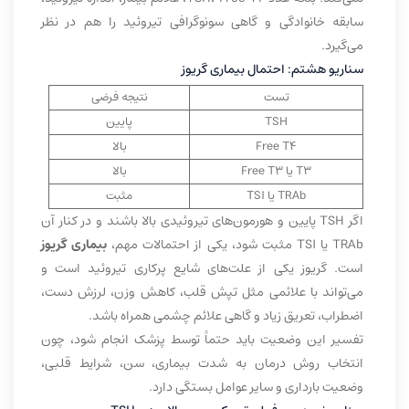
سابقه خانوادگی و گاهی سونوگرافی تیروئید را هم در نظر
می‌گیرد.
سناریو هشتم: احتمال بیماری گریوز
تست
نتیجه فرضی
TSH
پایین
Free T4
بالا
T3 یا Free T3
بالا
TRAb یا TSI
مثبت
اگر TSH پایین و هورمون‌های تیروئیدی بالا باشند و در کنار آن
TRAb یا TSI مثبت شود، یکی از احتمالات مهم،
بیماری گریوز
است. گریوز یکی از علت‌های شایع پرکاری تیروئید است و
می‌تواند با علائمی مثل تپش قلب، کاهش وزن، لرزش دست،
اضطراب، تعریق زیاد و گاهی علائم چشمی همراه باشد.
تفسیر این وضعیت باید حتماً توسط پزشک انجام شود، چون
انتخاب روش درمان به شدت بیماری، سن، شرایط قلبی،
وضعیت بارداری و سایر عوامل بستگی دارد.