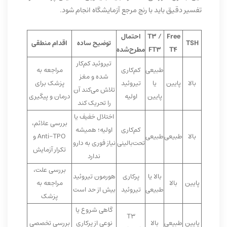
تفسیر دقیق باید با رنج مرجع آزمایشگاه انجام شود.
Free
T3 /
احتمال
TSH
توضیح ساده
اقدام منطقی
T4
FT3
مطرح‌شده
تیروئید کم‌کار
طبیعی
کم‌کاری
مراجعه به
شده و مغز
بالا
پایین
یا
تیروئید
پزشک برای
تلاش می‌کند آن
پایین
اولیه
درمان و پیگیری
را تحریک کند
اختلال خفیف یا
بررسی علائم،
کم‌کاری
اولیه؛ همیشه
بالا
طبیعی
طبیعی
Anti-TPO و
تحت‌بالینی
نیاز فوری به دارو
تکرار آزمایش
ندارد
بررسی علت،
بالا یا
پرکاری
هورمون تیروئید
پایین
بالا
مراجعه به
طبیعی
تیروئید
بیش از حد است
پزشک
گاهی شروع یا
T3
پایین
طبیعی
بالا
نوعی از پرکاری
بررسی تخصصی