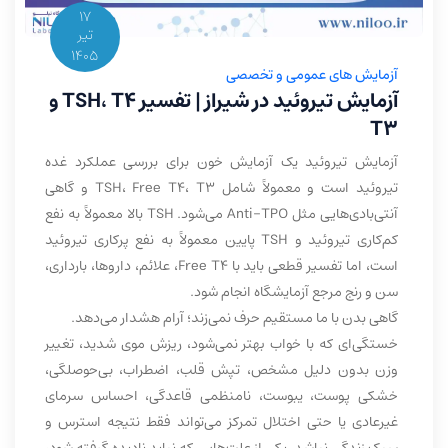
17
تیر
1405
آزمایش های عمومی و تخصصی
آزمایش تیروئید در شیراز | تفسیر TSH، T4 و
T3
آزمایش تیروئید یک آزمایش خون برای بررسی عملکرد غده
تیروئید است و معمولاً شامل TSH، Free T4، T3 و گاهی
آنتی‌بادی‌هایی مثل Anti-TPO می‌شود. TSH بالا معمولاً به نفع
کم‌کاری تیروئید و TSH پایین معمولاً به نفع پرکاری تیروئید
است، اما تفسیر قطعی باید با Free T4، علائم، داروها، بارداری،
سن و رنج مرجع آزمایشگاه انجام شود.
گاهی بدن با ما مستقیم حرف نمی‌زند؛ آرام هشدار می‌دهد.
خستگی‌ای که با خواب بهتر نمی‌شود، ریزش موی شدید، تغییر
وزن بدون دلیل مشخص، تپش قلب، اضطراب، بی‌حوصلگی،
خشکی پوست، یبوست، نامنظمی قاعدگی، احساس سرمای
غیرعادی یا حتی اختلال تمرکز می‌تواند فقط نتیجه استرس و
سبک زندگی نباشد. یکی از علت‌هایی که نباید نادیده گرفته شود،