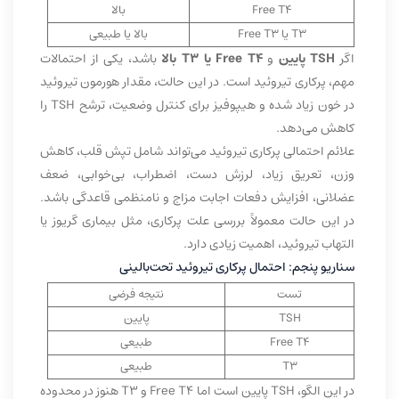
Free T4
بالا
T3 یا Free T3
بالا یا طبیعی
اگر
TSH پایین
و
Free T4 یا T3 بالا
باشد، یکی از احتمالات
مهم، پرکاری تیروئید است. در این حالت، مقدار هورمون تیروئید
در خون زیاد شده و هیپوفیز برای کنترل وضعیت، ترشح TSH را
کاهش می‌دهد.
علائم احتمالی پرکاری تیروئید می‌تواند شامل تپش قلب، کاهش
وزن، تعریق زیاد، لرزش دست، اضطراب، بی‌خوابی، ضعف
عضلانی، افزایش دفعات اجابت مزاج و نامنظمی قاعدگی باشد.
در این حالت معمولاً بررسی علت پرکاری، مثل بیماری گریوز یا
التهاب تیروئید، اهمیت زیادی دارد.
سناریو پنجم: احتمال پرکاری تیروئید تحت‌بالینی
تست
نتیجه فرضی
TSH
پایین
Free T4
طبیعی
T3
طبیعی
در این الگو، TSH پایین است اما Free T4 و T3 هنوز در محدوده