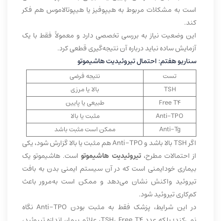
است به مشکلات مربوط به هیپوفیز یا هیپوتالاموس هم فکر
کند.
این وضعیت نیاز به بررسی تخصصی دارد و معمولاً فقط با یک
آزمایش ساده نباید درباره آن نتیجه‌گیری قطعی کرد.
سناریو هفتم: احتمال تیروئیدیت هاشیموتو
تست
نتیجه فرضی
TSH
بالا یا مرزی
Free T4
طبیعی یا پایین
Anti-TPO
مثبت یا بالا
Anti-Tg
ممکن است مثبت باشد
اگر TSH بالا باشد و Anti-TPO هم مثبت یا بالا گزارش شود، یکی
از احتمالات مطرح،
تیروئیدیت هاشیموتو
است. هاشیموتو یک
بیماری خودایمنی است که در آن سیستم ایمنی بدن به بافت
تیروئید واکنش نشان می‌دهد و ممکن است به‌مرور باعث
کم‌کاری تیروئید شود.
در این شرایط، پزشک فقط به مثبت بودن Anti-TPO نگاه
نمی‌کند؛ بلکه عدد TSH، Free T4، علائم بیمار، اندازه تیروئید،