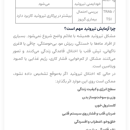
Anti-Tg
خودایمنی تیروئید
می‌شود
TRAb /
بررسی احتمال
بیشتر در پرکاری تیروئید کاربرد دارد
TSI
بیماری گریوز
چرا آزمایش تیروئید مهم است؟
مشکل تیروئید همیشه با علائم واضح شروع نمی‌شود. بسیاری
از افراد ماه‌ها با خستگی، ریزش مو، بی‌حوصلگی، چاقی یا لاغری
ناگهانی، تپش قلب یا اختلال قاعدگی زندگی می‌کنند و تصور
می‌کنند مشکل از کم‌خوابی، فشار کاری، رژیم غذایی یا کمبود
ویتامین است.
در حالی که اختلال تیروئید اگر به‌موقع تشخیص داده نشود،
ممکن است روی این موارد اثر بگذارد:
سطح انرژی و کیفیت زندگی
وزن و سوخت‌وساز بدن
کلسترول خون
ضربان قلب و فشار روی سیستم قلبی
خلق‌وخو، اضطراب و افسردگی
نظم قاعدگی و باروری