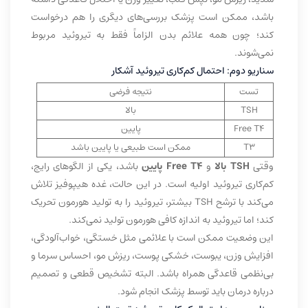
باشد، ممکن است پزشک بررسی‌های دیگری را هم درخواست
کند؛ چون همه علائم بدن الزاماً فقط به تیروئید مربوط
نمی‌شوند.
سناریو دوم: احتمال کم‌کاری تیروئید آشکار
تست
نتیجه فرضی
TSH
بالا
Free T4
پایین
T3
ممکن است طبیعی یا پایین باشد
وقتی
TSH بالا
و
Free T4 پایین
باشد، یکی از الگوهای رایج،
کم‌کاری تیروئید اولیه است. در این حالت، غده هیپوفیز تلاش
می‌کند با ترشح TSH بیشتر، تیروئید را به تولید هورمون تحریک
کند؛ اما تیروئید به اندازه کافی هورمون تولید نمی‌کند.
این وضعیت ممکن است با علائمی مثل خستگی، خواب‌آلودگی،
افزایش وزن، یبوست، خشکی پوست، ریزش مو، احساس سرما و
بی‌نظمی قاعدگی همراه باشد. البته تشخیص قطعی و تصمیم
درباره درمان باید توسط پزشک انجام شود.