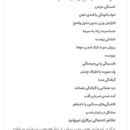
خستگی مزمن
خواب‌آلودگی یا کندی ذهن
افزایش وزن بدون دلیل واضح
حساسیت زیاد به سرما
خشکی پوست
ریزش مو یا نازک شدن موها
یبوست
افسردگی یا بی‌حوصلگی
پف صورت یا اطراف چشم
گرفتگی صدا
درد عضلانی یا گرفتگی عضلات
کند شدن ضربان قلب
قاعدگی‌های سنگین یا نامنظم
مشکل در باردار شدن
علائم احتمالی پرکاری تیروئید
پرکاری تیروئید یعنی بدن بیش از نیاز هورمون تیروئید دریافت