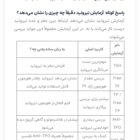
پاسخ کوتاه: آزمایش تیروئید دقیقاً چه چیزی را نشان می‌دهد؟
آزمایش تیروئید نشان می‌دهد ارتباط بین مغز و غده تیروئید
درست کار می‌کند یا نه. در این آزمایش معمولاً این موارد بررسی
می‌شوند:
نام
کاربرد اصلی
به زبان ساده یعنی چه؟
آزمایش
مهم‌ترین تست
TSH
فرمان مغز به تیروئید
غربالگری تیروئید
Free
بررسی مقدار
نشان می‌دهد تیروئید چقدر هورمون
T4
هورمون آزاد T4
قابل استفاده تولید می‌کند
T3 /
بیشتر برای بررسی
Free
فرم فعال‌تر هورمون تیروئید
پرکاری تیروئید
T3
Anti-
بررسی بیماری
بیشتر در هاشیموتو و گاهی گریوز دیده
TPO
خودایمنی تیروئید
می‌شود
کمک به بررسی
معمولاً همراه Anti-TPO تفسیر