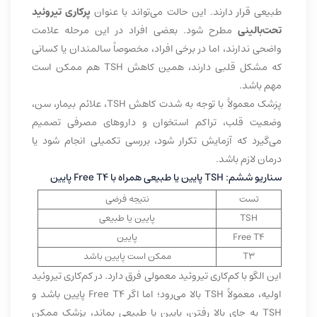
طبیعی قرار دارند. این حالت می‌تواند با عنوان
پرکاری تیروئید
تحت‌بالینی
مطرح شود. بعضی افراد در این مرحله علامت
واضحی ندارند، اما در برخی افراد، مخصوصاً سالمندان یا کسانی
که مشکل قلبی دارند، همین کاهش TSH هم ممکن است
مهم باشد.
پزشک معمولاً با توجه به شدت کاهش TSH، علائم بیمار، سن،
وضعیت قلب، تراکم استخوان و داروهای مصرفی تصمیم
می‌گیرد که آزمایش تکرار شود، بررسی تکمیلی انجام شود یا
درمان لازم باشد.
سناریو ششم: TSH پایین یا طبیعی همراه با Free T4 پایین
تست
نتیجه فرضی
TSH
پایین یا طبیعی
Free T4
پایین
T3
ممکن است پایین باشد
این الگو با کم‌کاری تیروئید معمولی فرق دارد. در کم‌کاری تیروئید
اولیه، معمولاً TSH بالا می‌رود؛ اما اگر Free T4 پایین باشد و
TSH به جای بالا رفتن، پایین یا طبیعی بماند، پزشک ممکن