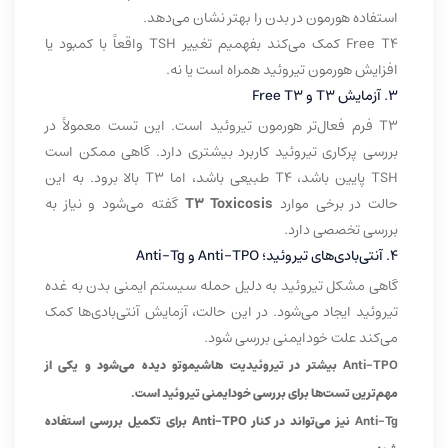
استفاده هورمون در بدن را بهتر نشان می‌دهد.
Free T4 کمک می‌کند بفهمیم تغییر TSH واقعاً با کمبود یا
افزایش هورمون تیروئید همراه است یا نه.
۳. آزمایش T3 و Free T3
T3 فرم فعال‌تر هورمون تیروئید است. این تست معمولاً در
بررسی پرکاری تیروئید کاربرد بیشتری دارد. گاهی ممکن است
TSH پایین باشد، T4 طبیعی باشد، اما T3 بالا برود. به این
حالت در برخی موارد
T3 Toxicosis
گفته می‌شود و نیاز به
بررسی تخصصی دارد.
۴. آنتی‌بادی‌های تیروئید؛ Anti-TPO و Anti-Tg
گاهی مشکل تیروئید به دلیل حمله سیستم ایمنی بدن به غده
تیروئید ایجاد می‌شود. در این حالت، آزمایش آنتی‌بادی‌ها کمک
می‌کند علت خودایمنی بررسی شود.
Anti-TPO
بیشتر در تیروئیدیت هاشیموتو دیده می‌شود و یکی از
مهم‌ترین تست‌ها برای بررسی خودایمنی تیروئید است.
Anti-Tg
نیز می‌تواند در کنار Anti-TPO برای تکمیل بررسی استفاده