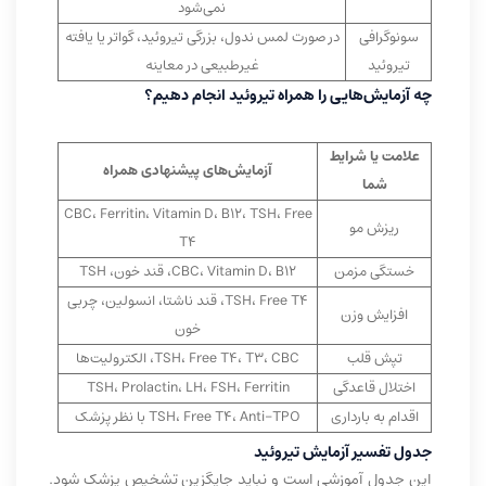
نمی‌شود
سونوگرافی
در صورت لمس ندول، بزرگی تیروئید، گواتر یا یافته
تیروئید
غیرطبیعی در معاینه
چه آزمایش‌هایی را همراه تیروئید انجام دهیم؟
علامت یا شرایط
آزمایش‌های پیشنهادی همراه
شما
CBC، Ferritin، Vitamin D، B12، TSH، Free
ریزش مو
T4
خستگی مزمن
CBC، Vitamin D، B12، قند خون، TSH
TSH، Free T4، قند ناشتا، انسولین، چربی
افزایش وزن
خون
تپش قلب
TSH، Free T4، T3، CBC، الکترولیت‌ها
اختلال قاعدگی
TSH، Prolactin، LH، FSH، Ferritin
اقدام به بارداری
TSH، Free T4، Anti-TPO با نظر پزشک
جدول تفسیر آزمایش تیروئید
این جدول آموزشی است و نباید جایگزین تشخیص پزشک شود.