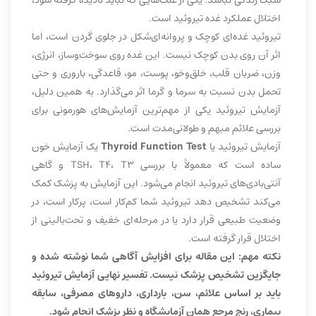
اختلال عملکرد غده تیروئید است.
تیروئید غده‌ای کوچک و پروانه‌ای‌شکل در جلوی گردن است، اما
اثر آن روی بدن کوچک نیست. این غده روی سوخت‌وساز، انرژی،
وزن، ضربان قلب، خلق‌وخو، پوست، مو، قاعدگی، باروری و حتی
تحمل بدن نسبت به سرما و گرما اثر می‌گذارد. به همین دلیل،
آزمایش تیروئید یکی از مهم‌ترین آزمایش‌های هورمونی برای
بررسی علائم مبهم و طولانی‌مدت است.
آزمایش تیروئید یا
Thyroid Function Test
یک آزمایش خون
ساده است که معمولاً با بررسی TSH، T4، T3 و گاهی
آنتی‌بادی‌های تیروئید انجام می‌شود. این آزمایش به پزشک کمک
می‌کند تشخیص دهد تیروئید شما کم‌کار است، پرکار است، در
وضعیت طبیعی قرار دارد یا در مرحله‌ای خفیف و تحت‌بالینی از
اختلال قرار گرفته است.
نکته مهم: این مقاله برای افزایش آگاهی شما نوشته شده و
جایگزین تشخیص پزشک نیست. تفسیر نهایی آزمایش تیروئید
باید بر اساس علائم، سن، بارداری، داروهای مصرفی، سابقه
بیماری، رنج مرجع همان آزمایشگاه و نظر پزشک انجام شود.