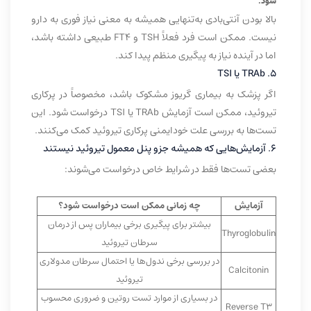
شود.
بالا بودن آنتی‌بادی به‌تنهایی همیشه به معنی نیاز فوری به دارو
نیست. ممکن است فرد فعلاً TSH و FT4 طبیعی داشته باشد،
اما در آینده نیاز به پیگیری منظم پیدا کند.
۵. TRAb یا TSI
اگر پزشک به بیماری گریوز مشکوک باشد، مخصوصاً در پرکاری
تیروئید، ممکن است آزمایش TRAb یا TSI درخواست شود. این
تست‌ها به بررسی علت خودایمنی پرکاری تیروئید کمک می‌کنند.
۶. آزمایش‌هایی که همیشه جزو پنل معمول تیروئید نیستند
بعضی تست‌ها فقط در شرایط خاص درخواست می‌شوند:
آزمایش
چه زمانی ممکن است درخواست شود؟
بیشتر برای پیگیری برخی بیماران پس از درمان
Thyroglobulin
سرطان تیروئید
در بررسی برخی ندول‌ها یا احتمال سرطان مدولاری
Calcitonin
تیروئید
در بسیاری از موارد تست روتین و ضروری محسوب
Reverse T3