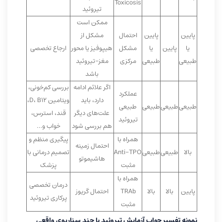
Toxicosis
تیروئید
ممکن است
پایین
پایین
احتمال
مشکل از
یا
پایین
یا
مشکل
هیپوفیز یا محور
ارجاع تخصصی
طبیعی
طبیعی
مرکزی
مغز-تیروئید
باشد
اگر علائم ادامه
بررسی کم‌خونی،
عملکرد
دارد، باید
ویتامین D، B12،
طبیعی
طبیعی
طبیعی
طبیعی
علت‌های دیگر
قند، استرس،
تیروئید
هم بررسی شود
خواب و…
همراه با
پیگیری منظم و
احتمال زمینه
بالا
طبیعی
طبیعی
Anti-TPO
تصمیم درمانی با
هاشیموتو
مثبت
پزشک
همراه با
درمان تخصصی
پایین
بالا
بالا
TRAb
احتمال گریوز
پرکاری تیروئید
مثبت
نمونه تفسیر جواب آزمایش تیروئید با چند سناریوی واقعی