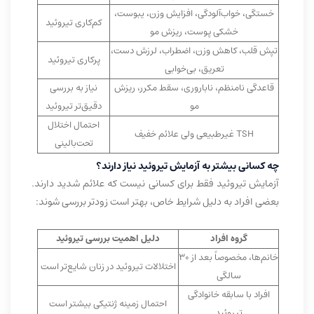
خستگی، خواب‌آلودگی، افزایش وزن، یبوست،
کم‌کاری تیروئید
خشکی پوست، ریزش مو
تپش قلب، کاهش وزن، اضطراب، لرزش دست،
پرکاری تیروئید
تعریق، بی‌خوابی
قاعدگی نامنظم، ناباروری، سقط مکرر، ریزش
نیاز به بررسی
مو
دقیق‌تر تیروئید
احتمال اختلال
TSH غیرطبیعی ولی علائم خفیف
تحت‌بالینی
چه کسانی بیشتر به آزمایش تیروئید نیاز دارند؟
آزمایش تیروئید فقط برای کسانی نیست که علائم شدید دارند.
بعضی افراد به دلیل شرایط خاص، بهتر است زودتر بررسی شوند:
گروه افراد
دلیل اهمیت بررسی تیروئید
خانم‌ها، مخصوصاً بعد از ۳۰
اختلالات تیروئید در زنان شایع‌تر است
سالگی
افراد با سابقه خانوادگی
احتمال زمینه ژنتیکی بیشتر است
تیروئید