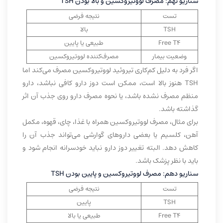
سناریو نهم: مصرف لووتیروکسین و بالا بودن TSH
تست
نتیجه فرضی
TSH
بالا
Free T4
طبیعی یا پایین
وضعیت بیمار
مصرف‌کننده لووتیروکسین
اگر فرد به دلیل کم‌کاری تیروئید لووتیروکسین مصرف می‌کند اما
TSH هنوز بالا است، ممکن است دوز دارو کافی نباشد، دارو
منظم مصرف نشده باشد، یا نحوه مصرف دارو روی جذب آن اثر
گذاشته باشد.
برای مثال، مصرف لووتیروکسین همراه با غذا، چای، قهوه، مکمل
آهن، کلسیم یا بعضی داروهای گوارشی می‌تواند جذب آن را
کاهش دهد. البته تغییر دوز دارو نباید خودسرانه انجام شود و
باید با نظر پزشک باشد.
سناریو دهم: مصرف لووتیروکسین و پایین بودن TSH
تست
نتیجه فرضی
TSH
پایین
Free T4
طبیعی یا بالا